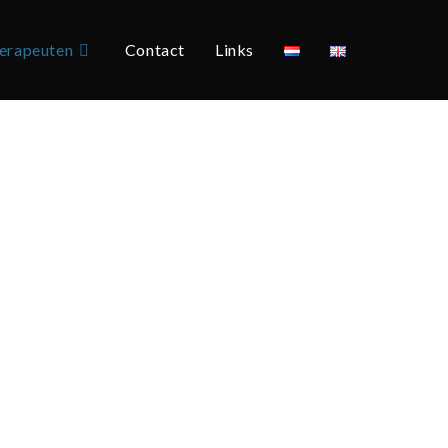
erapeuten
Contact
Links
Toggle
site
zoeken