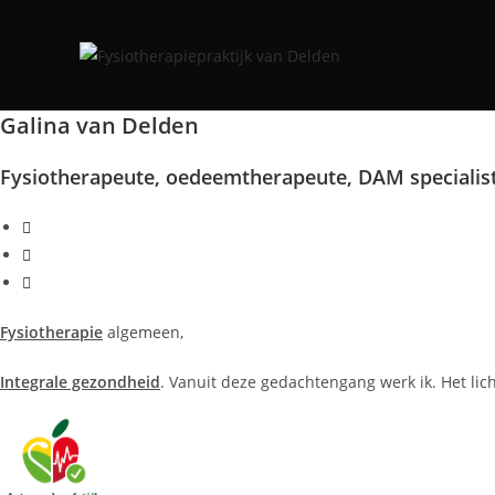
Ga
naar
inhoud
Galina van Delden
Fysiotherapeute, oedeemtherapeute, DAM specialis
Fysiotherapie
algemeen,
Integrale gezondheid
. Vanuit deze gedachtengang werk ik. Het lic