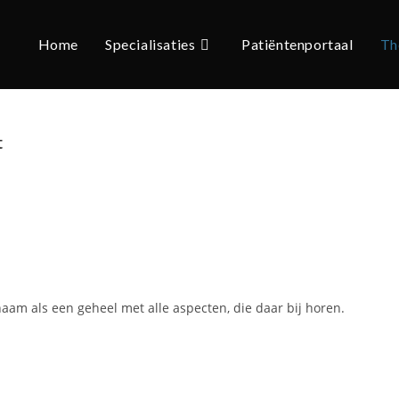
Home
Specialisaties
Patiëntenportaal
Th
t
haam als een geheel met alle aspecten, die daar bij horen.